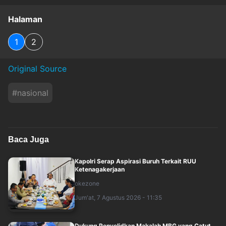
Halaman
1
2
Original Source
#
nasional
Baca Juga
Kapolri Serap Aspirasi Buruh Terkait RUU
Ketenagakerjaan
okezone
Jum'at, 7 Agustus 2026 - 11:35
Dukung Penyelidkan Makalah MBG yang Catut