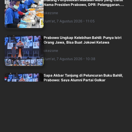
Nama Presiden Prabowo, DPR: Pelanggaran....
okezone
Jum'at, 7 Agustus 2026 - 11:05
Prabowo Ungkap Kelebihan Bahlil: Punya Istri
Orang Jawa, Bisa Buat Jokowi Ketawa
okezone
Jum'at, 7 Agustus 2026 - 10:38
Sapa Akbar Tanjung di Peluncuran Buku Bahlil,
Prabowo: Saya Alumni Partai Golkar
okezone
Jum'at, 7 Agustus 2026 - 10:45
Mensesneg Soal Isu Reshuffle Agustus:
Kalaupun Ada, untuk Isi Posisi Wamen yang K....
okezone