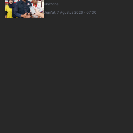
okezone
Jum'at, 7 Agustus 2026 - 07:30
Pemerintah Ungkap Banyak Konten Demo
Agustus Ternyata Hoaks
okezone
Jum'at, 7 Agustus 2026 - 03:47
Kubu Jokowi Sebut Praperadilan Dokter Tifa
Sulit Dikabulkan
okezone
Jum'at, 7 Agustus 2026 - 03:51
Lodewyk Pusung Kembali Ajukan Praperadilan,
Kini Uji Keabsahan Penyitaan
sindonews
Jum'at, 7 Agustus 2026 - 03:11