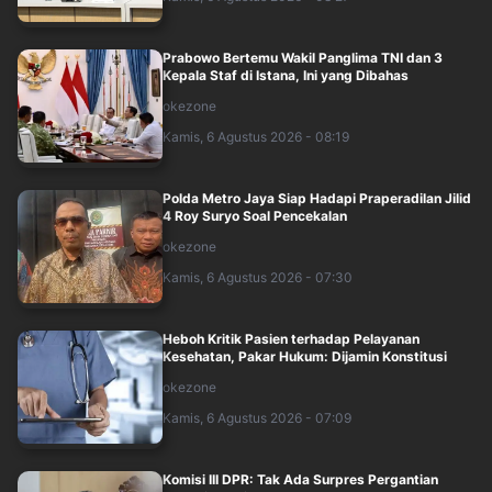
Prabowo Bertemu Wakil Panglima TNI dan 3
Kepala Staf di Istana, Ini yang Dibahas
okezone
Kamis, 6 Agustus 2026 - 08:19
Polda Metro Jaya Siap Hadapi Praperadilan Jilid
4 Roy Suryo Soal Pencekalan
okezone
Kamis, 6 Agustus 2026 - 07:30
Heboh Kritik Pasien terhadap Pelayanan
Kesehatan, Pakar Hukum: Dijamin Konstitusi
okezone
Kamis, 6 Agustus 2026 - 07:09
Komisi III DPR: Tak Ada Surpres Pergantian