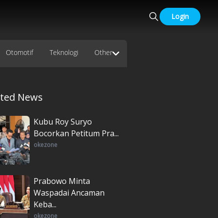
Login
Otomotif
Teknologi
Other
ated News
Kubu Roy Suryo
Bocorkan Petitum Pra...
okezone
Prabowo Minta
Waspadai Ancaman
Keba...
okezone