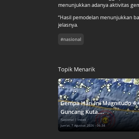
menunjukkan adanya aktivitas ge
“Hasil pemodelan menunjukkan ba
jelasnya.
#
nasional
Topik Menarik
Gempa Hari Ini Magnitudo 4,
Guncang Kuta....
Nasional
| inews
Jum'at, 7 Agustus 2026 - 06:34