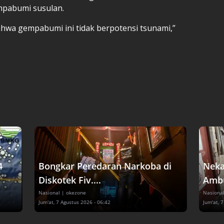
mpabumi susulan.
hwa gempabumi ini tidak berpotensi tsunami,”
4
Bongkar Peredaran Narkoba di
Neka
Diskotek Fiv....
Ambul
Nasional
| okezone
Nasiona
Jum'at, 7 Agustus 2026 - 06:42
Jum'at, 