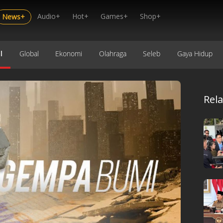
Audio+
Hot+
Games+
Shop+
News+
l
Global
Ekonomi
Olahraga
Seleb
Gaya Hidup
Rel