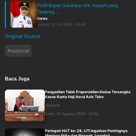
Profil Bupati Sukoharjo Etik Suryani yang
Terjaring ...
inews
Jum'at, 10 Juli 2026 - 04:40
Original Source
#
nasional
Baca Juga
Pengadilan Tolak Praperadilan Kedua Tersangka
Kasus Kuota Haji Asrul Azis Taba
okezone
Senin, 10 Agustus 2026 - 03:52
Peringati HUT ke-28, IJTI Ingatkan Pentingnya
Menjaga Etika dan Marwah Jurnalisti....