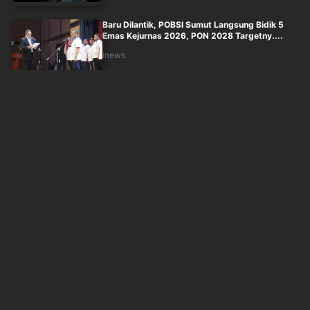
Baru Dilantik, POBSI Sumut Langsung Bidik 5
Emas Kejurnas 2026, PON 2028 Targetny....
inews
Minggu, 9 Agustus 2026 - 02:25
Ruben Amorim Terkesan dengan Dukungan Gila
Milanisti Indonesia meski AC Milan Dib....
inews
Minggu, 9 Agustus 2026 - 01:39
Xabi Alonso Terpukau Atmosfer SUGBK usai
Chelsea Hajar AC Milan 3-0: Ini Sepak Bo....
inews
Minggu, 9 Agustus 2026 - 00:39