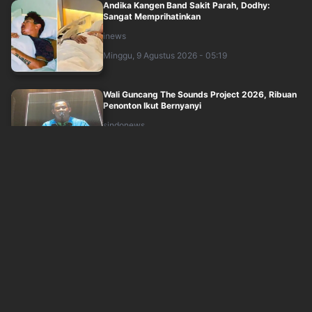
Andika Kangen Band Sakit Parah, Dodhy:
Sangat Memprihatinkan
inews
Minggu, 9 Agustus 2026 - 05:19
Wali Guncang The Sounds Project 2026, Ribuan
Penonton Ikut Bernyanyi
sindonews
Minggu, 9 Agustus 2026 - 02:49
Neck Deep Bikin The Sounds Project 2026
Bergemuruh, Penontn Kompak Nyanyi Bareng
sindonews
Minggu, 9 Agustus 2026 - 03:20
Jisoo Minta Maaf, HUT ke-10 BLACKPINK Bikin
Kecewa BLINK
sindonews