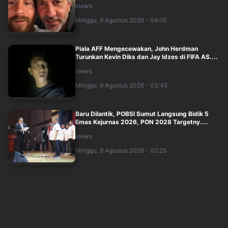
inews
Minggu, 9 Agustus 2026 - 04:16
Piala AFF Mengecewakan, John Herdman
Turunkan Kevin Diks dan Jay Idzes di FIFA AS....
inews
Minggu, 9 Agustus 2026 - 03:45
Baru Dilantik, POBSI Sumut Langsung Bidik 5
Emas Kejurnas 2026, PON 2028 Targetny....
inews
Minggu, 9 Agustus 2026 - 02:25
Ruben Amorim Terkesan dengan Dukungan Gila
Milanisti Indonesia meski AC Milan Dib....
inews
Minggu, 9 Agustus 2026 - 01:39