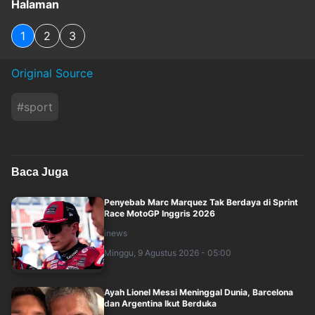
Halaman
1
2
3
Original Source
#
sport
Baca Juga
Penyebab Marc Marquez Tak Berdaya di Sprint
Race MotoGP Inggris 2026
inews
Minggu, 9 Agustus 2026 - 05:00
Ayah Lionel Messi Meninggal Dunia, Barcelona
dan Argentina Ikut Berduka