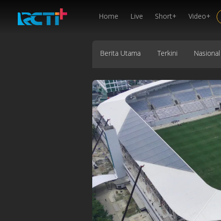
Home
Live
Short+
Video+
Berita Utama
Terkini
Nasional