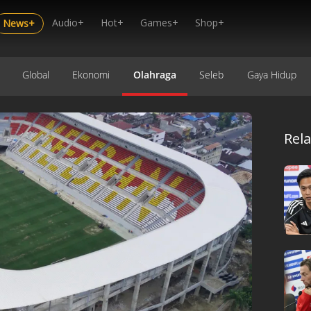
Audio+
Hot+
Games+
Shop+
News+
Global
Ekonomi
Olahraga
Seleb
Gaya Hidup
Rel