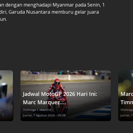
an dengan menghadapi Myanmar pada Senin, 1
ndiri, Garuda Nusantara memburu gelar juara
un.
Jadwal MotoGP 2026 Hari Ini:
Marc
Marc Marquez....
Timna
Olahraga
| okezone
Olahrag
Jum'at, 7 Agustus 2026 - 00:38
Jum'at, 