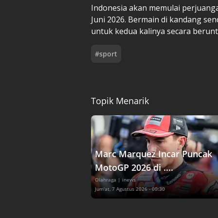
Indonesia akan memulai perjuang
Juni 2026. Bermain di kandang se
untuk kedua kalinya secara berunt
#
sport
Topik Menarik
Marc Marquez Incar Puncak
MotoGP 2026 di ....
Olahraga
| inews
Jum'at, 7 Agustus 2026 - 00:30