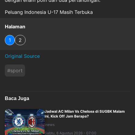
dengan enam poin dari dua pertandingan.
Peluang Indonesia U-17 Masih Terbuka
Halaman
1
2
Original Source
#
sport
Baca Juga
Jadwal AC Milan Vs Chelsea di SUGBK Malam
Ini, Kick Off Jam Berapa?
inews
Sabtu, 8 Agustus 2026 - 07:00