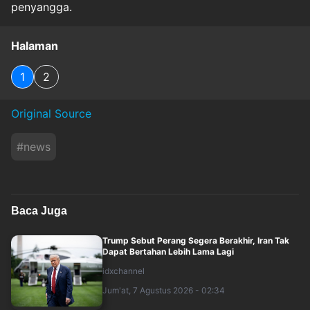
penyangga.
Halaman
1
2
Original Source
#
news
Baca Juga
Trump Sebut Perang Segera Berakhir, Iran Tak
Dapat Bertahan Lebih Lama Lagi
idxchannel
Jum'at, 7 Agustus 2026 - 02:34