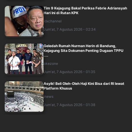
Tim 9 Kejagung Bakal Periksa Febrie Adriansyah
Hari Ini di Rutan KPK
idxchannel
Jum'at, 7 Agustus 2026 - 02:34
Geledah Rumah Nurman Herin di Bandung,
Kejagung Sita Dokumen Penting Dugaan TPPU
....
okezone
Jum'at, 7 Agustus 2026 - 01:35
Asyik! Beli Oleh-Oleh Haji Kini Bisa dari RI lewat
Platform Khusus
inews
Jum'at, 7 Agustus 2026 - 01:38
Eks Jampidsus Febrie Adriansyah Diperiksa
Kejagung sebagai Tersangka Hari Ini