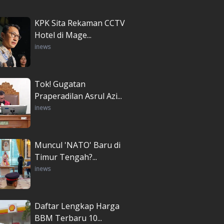
KPK Sita Rekaman CCTV
Hotel di Mage...
inews
Tok! Gugatan
Praperadilan Asrul Azi...
inews
Muncul 'NATO' Baru di
Timur Tengah?...
inews
Daftar Lengkap Harga
BBM Terbaru 10...