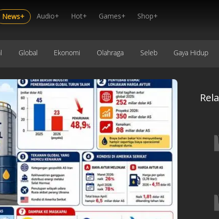
Audio+
Hot+
Games+
Shop+
News+
l
Global
Ekonomi
Olahraga
Seleb
Gaya Hidup
Rel