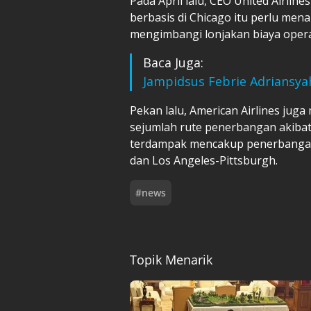
Pada April lalu, CEO United Airli
berbasis di Chicago itu perlu men
mengimbangi lonjakan biaya opera
Baca Juga:
Jampidsus Febrie Adriansy
Pekan lalu, American Airlines j
sejumlah rute penerbangan akibat
terdampak mencakup penerbangan 
dan Los Angeles-Pittsburgh.
#
news
Topik Menarik