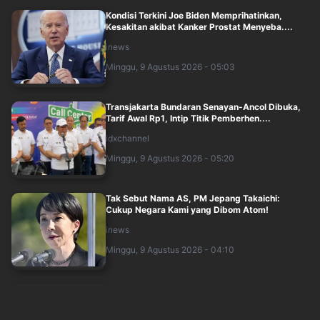
Kondisi Terkini Joe Biden Memprihatinkan,
Kesakitan akibat Kanker Prostat Menyeba....
inews
Minggu, 9 Agustus 2026 - 05:03
Transjakarta Bundaran Senayan-Ancol Dibuka,
Tarif Awal Rp1, Intip Titik Pemberhen....
idxchannel
Minggu, 9 Agustus 2026 - 05:20
Tak Sebut Nama AS, PM Jepang Takaichi:
Cukup Negara Kami yang Dibom Atom!
inews
Minggu, 9 Agustus 2026 - 04:10
Kelakuan Saepul usai Mutilasi Pria di Depok, Jual
Motor dan HP Korban di Facebook