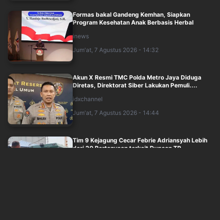
Formas bakal Gandeng Kemhan, Siapkan
Program Kesehatan Anak Berbasis Herbal
inews
Jum'at, 7 Agustus 2026 - 14:32
Akun X Resmi TMC Polda Metro Jaya Diduga
Diretas, Direktorat Siber Lakukan Pemuli....
idxchannel
Jum'at, 7 Agustus 2026 - 14:44
Tim 9 Kejagung Cecar Febrie Adriansyah Lebih
dari 20 Pertanyaan terkait Dugaan TP....
inews
Jum'at, 7 Agustus 2026 - 14:01
Kapolri Siap Jembatani Aspirasi Buruh, Minta
Jaga Keamanan dan Ketertiban