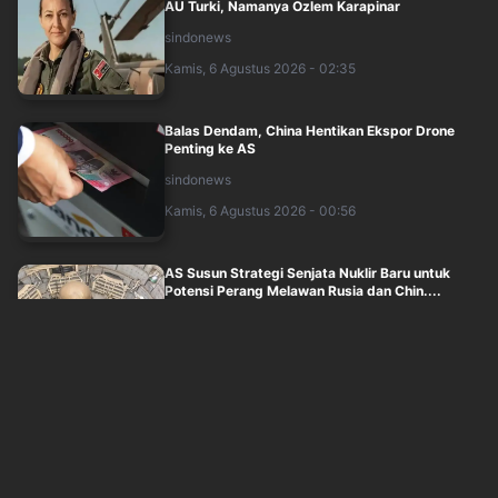
AU Turki, Namanya Ozlem Karapinar
sindonews
Kamis, 6 Agustus 2026 - 02:35
Balas Dendam, China Hentikan Ekspor Drone
Penting ke AS
sindonews
Kamis, 6 Agustus 2026 - 00:56
AS Susun Strategi Senjata Nuklir Baru untuk
Potensi Perang Melawan Rusia dan Chin....
sindonews
Rabu, 5 Agustus 2026 - 23:56
2 Tentara Israel Tewas dan 7 Lainnya Luka
Terkena Jebakan Bom di Lebanon, Zionis ....
sindonews
Kamis, 6 Agustus 2026 - 00:24