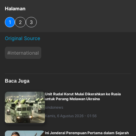
Halaman
1
2
3
Original Source
#
international
Baca Juga
Unit Rudal Korut Mulai Dikerahkan ke Rusia
untuk Perang Melawan Ukraina
sindonews
Kamis, 6 Agustus 2026 - 01:56
Ini Jenderal Perempuan Pertama dalam Sejarah