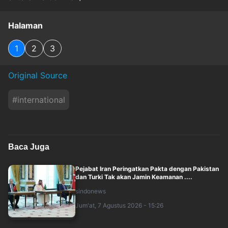
Halaman
1
2
3
Original Source
#
international
Baca Juga
Pejabat Iran Peringatkan Pakta dengan Pakistan
dan Turki Tak akan Jamin Keamanan ....
sindonews
Jum'at, 7 Agustus 2026 - 15:26