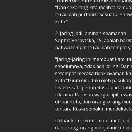
"Hanya dengan satu klik, semuanya
"Dan sekarang kita melihat semua j
itu adalah pertanda sesuatu. Bah
kota."
2. Jaring Jadi Jaminan Keamanan
Sophia Verbytska, 19, adalah baris
bahwa tempat itu adalah tempat y
"Jaring-jaring ini membuat kami t
sebelumnya, tidak ada jaring. Dan 
setempat merasa tidak nyaman kar
kota."Izium diduduki oleh pasuka
invasi skala penuh Rusia pada tah
Ukraina. Ratusan warga sipil tew
di luar kota, dan orang-orang me
tentara Rusia semakin mendekat la
Di luar kafe, mobil-mobil melaju d
dan orang-orang menjalani kehidu