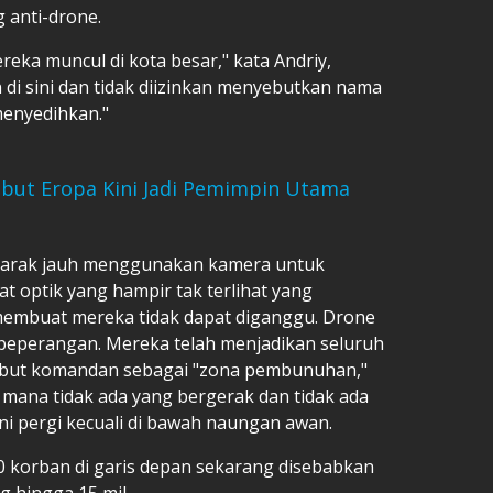
g anti-drone.
reka muncul di kota besar," kata Andriy,
di sini dan tidak diizinkan menyebutkan nama
menyedihkan."
Sebut Eropa Kini Jadi Pemimpin Utama
i jarak jauh menggunakan kamera untuk
t optik yang hampir tak terlihat yang
membuat mereka tidak dapat diganggu. Drone
eperangan. Mereka telah menjadikan seluruh
sebut komandan sebagai "zona pembunuhan,"
di mana tidak ada yang bergerak dan tidak ada
ni pergi kecuali di bawah naungan awan.
0 korban di garis depan sekarang disebabkan
g hingga 15 mil.