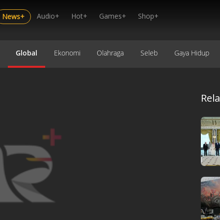
Audio+
Hot+
Games+
Shop+
News+
Global
Ekonomi
Olahraga
Seleb
Gaya Hidup
Rel