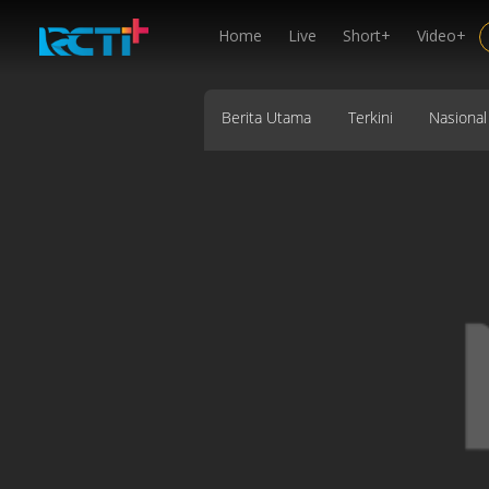
Home
Live
Short+
Video+
Berita Utama
Terkini
Nasional