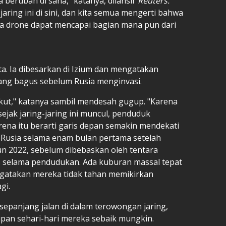
 berubah di sana," katanya, dilansir
Reuters.
aring ini di sini, dan kita semua mengerti bahwa
wa drone dapat mencapai bagian mana pun dari
ta. Ia dibesarkan di Izium dan mengatakan
ang bagus sebelum Rusia menginvasi.
akut," katanya sambil mendesah gugup. "Karena
sejak jaring-jaring ini muncul, penduduk
ena itu berarti garis depan semakin mendekati
n Rusia selama enam bulan pertama setelah
un 2022, sebelum dibebaskan oleh tentara
as selama pendudukan. Ada kuburan massal tepat
ngatakan mereka tidak tahan memikirkan
gi.
i sepanjang jalan di dalam terowongan jaring,
pan sehari-hari mereka sebaik mungkin.