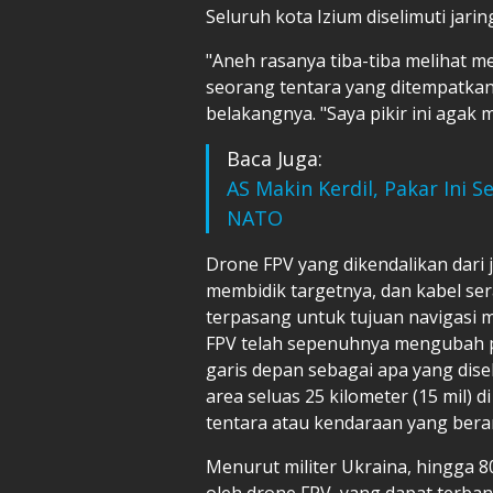
Seluruh kota Izium diselimuti jarin
"Aneh rasanya tiba-tiba melihat me
seorang tentara yang ditempatkan 
belakangnya. "Saya pikir ini agak 
Baca Juga:
AS Makin Kerdil, Pakar Ini 
NATO
Drone FPV yang dikendalikan dar
membidik targetnya, dan kabel sera
terpasang untuk tujuan navigasi 
FPV telah sepenuhnya mengubah p
garis depan sebagai apa yang di
area seluas 25 kilometer (15 mil) 
tentara atau kendaraan yang bera
Menurut militer Ukraina, hingga 8
oleh drone FPV, yang dapat terban