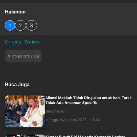
Halaman
1
2
3
Original Source
#
international
Baca Juga
Aliansi Mekkah Tidak Ditujukan untuk Iran, Turki:
Tidak Ada Ancaman Spesifik
sindonews
Minggu, 9 Agustus 2026 - 08:44
Kluster Bunuh Diri Melanda Komando Hacker