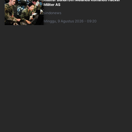
Militer AS
sindonews
Minggu, 9 Agustus 2026 - 09:20
Iran Rilis Video Mojtaba Khamenei untuk
Pertama Kalinya, Tepis Rumor Negatif
sindonews
Minggu, 9 Agustus 2026 - 06:18
Pentagon Melarang Laporan Penting soal Jet
Tempur Siluman F-35 AS Dipublikasikan,....
sindonews
Minggu, 9 Agustus 2026 - 06:52
Korsel dan Jepang Mulai Khawatir AS Tak Bisa
Melindungi dari Ancaman China
sindonews