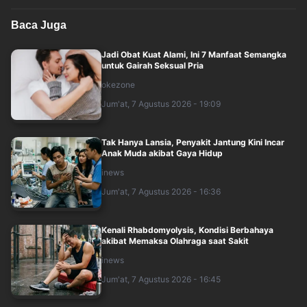
Baca Juga
Jadi Obat Kuat Alami, Ini 7 Manfaat Semangka
untuk Gairah Seksual Pria
okezone
Jum'at, 7 Agustus 2026 - 19:09
Tak Hanya Lansia, Penyakit Jantung Kini Incar
Anak Muda akibat Gaya Hidup
inews
Jum'at, 7 Agustus 2026 - 16:36
Kenali Rhabdomyolysis, Kondisi Berbahaya
akibat Memaksa Olahraga saat Sakit
inews
Jum'at, 7 Agustus 2026 - 16:45