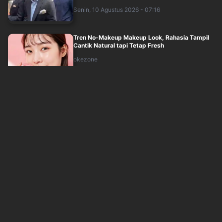
Senin, 10 Agustus 2026 - 07:16
Tren No-Makeup Makeup Look, Rahasia Tampil
Cantik Natural tapi Tetap Fresh
okezone
Senin, 10 Agustus 2026 - 06:05
Orang Tua Wajib Tahu, Ini Tanda Mata Juling
Tersembunyi pada Anak
inews
Senin, 10 Agustus 2026 - 06:14
Catat! Dokter Ungkap Mata Juling Bisa Diobati
dengan Operasi
inews
Senin, 10 Agustus 2026 - 05:57