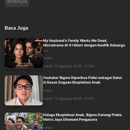
#
lifestyle
Baca Juga
My Husband’s Family Wants Me Dead,
Microdrama AI V+Short dengan Konflik Keluarga
....
inews
Senin, 10 Agustus 2026 - 07:09
Youtuber Bigmo Diperiksa Polisi sebagai Saksi
di Kasus Dugaan Eksploitasi Anak
inews
Senin, 10 Agustus 2026 - 07:27
Diduga Eksploitasi Anak, Bigmo Datangi Polda
Metro Jaya Ditemani Pengacara
inews