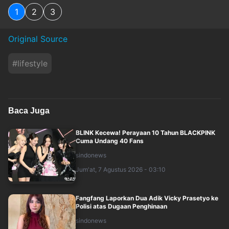
1
2
3
Original Source
#
lifestyle
Baca Juga
BLINK Kecewa! Perayaan 10 Tahun BLACKPINK
Cuma Undang 40 Fans
sindonews
Jum'at, 7 Agustus 2026 - 03:10
Fangfang Laporkan Dua Adik Vicky Prasetyo ke
Polisi atas Dugaan Penghinaan
sindonews