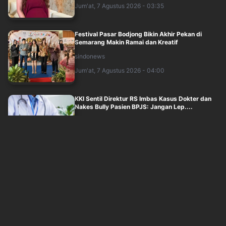
Jum'at, 7 Agustus 2026 - 03:35
Festival Pasar Bodjong Bikin Akhir Pekan di
Semarang Makin Ramai dan Kreatif
sindonews
Jum'at, 7 Agustus 2026 - 04:00
KKI Sentil Direktur RS Imbas Kasus Dokter dan
Nakes Bully Pasien BPJS: Jangan Lep....
inews
Jum'at, 7 Agustus 2026 - 03:47
Viral Dokter dan Nakes Komentar Sadis ke
Pasien BPJS, KKI: Merendahkan Martabat P....
inews
Jum'at, 7 Agustus 2026 - 03:04