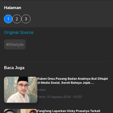
Halaman
1
2
3
Original Source
#
lifestyle
Baca Juga
Ruben Onsu Pasang Badan Anaknya Ikut Dihujat
di Media Sosial, Soroti Bahaya Jejak....
inews
Senin, 10 Agustus 2026 - 00:52
Fangfang Laporkan Vicky Prasetyo Terkait