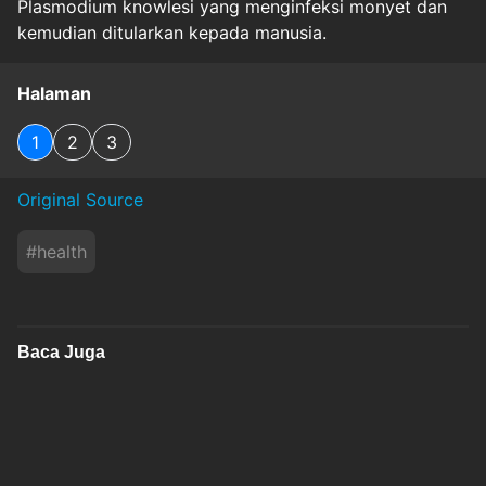
Plasmodium knowlesi yang menginfeksi monyet dan
kemudian ditularkan kepada manusia.
Halaman
1
2
3
Original Source
#
health
Baca Juga
Alasan Ibu Menyusui Gampang Haus dan Lapar,
Dokter Ungkap Faktanya!
okezone
Kamis, 6 Agustus 2026 - 09:06