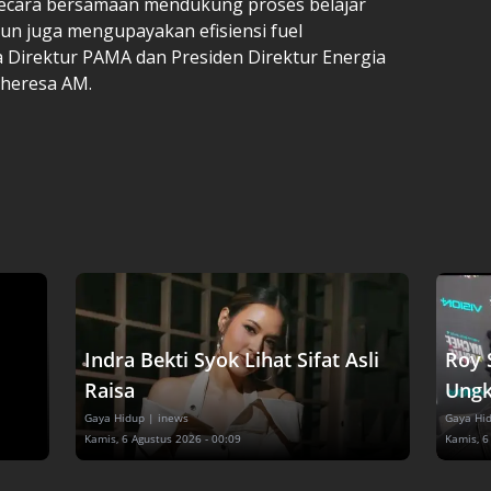
secara bersamaan mendukung proses belajar
un juga mengupayakan efisiensi fuel
 Direktur PAMA dan Presiden Direktur Energia
Theresa AM.
Indra Bekti Syok Lihat Sifat Asli
Roy 
Raisa
Ungk
Gaya Hidup
| inews
Gaya Hi
Kamis, 6 Agustus 2026 - 00:09
Kamis, 6