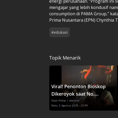
energi perusahaan. "Program ini 
mengajar yang lebih kondusif nam
consumption di PAMA Group,” kata
Prima Nusantara (EPN) Chynthia 
#
edukasi
Topik Menarik
Viral! Penonton Bioskop
Dikeroyok saat No....
Gaya Hidup
| okezone
Rabu, 5 Agustus 2026 - 23:09