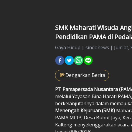
SMK Maharati Wisuda Ang
Pendidikan PAMA di Peda
Gaya Hidup
|
sindonews |
Jum'at, 
Dengarkan Berita
PT Pamapersada Nusantara (PAM
melalui Yayasan Bina Harati PAM
berkelanjutannya dalam memajuka
Menengah Kejuruan (SMK)
Maharat
PAMA MCIP, Desa Buhut Jaya, Ke
Kalteng menyelenggarakan acara w
Jumat (8/5/2026).