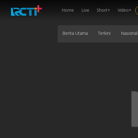
Home
Live
Short+
Video+
Berita Utama
Terkini
Nasional