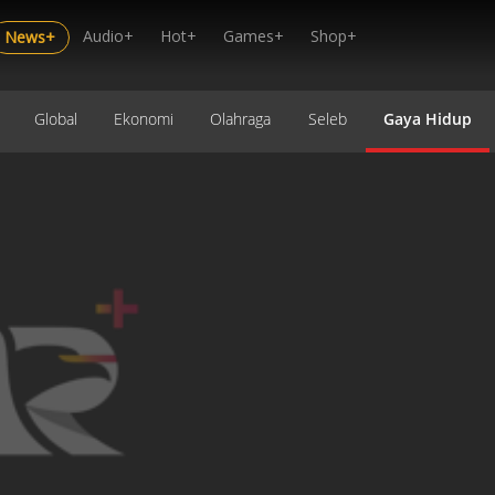
Audio+
Hot+
Games+
Shop+
News+
Global
Ekonomi
Olahraga
Seleb
Gaya Hidup