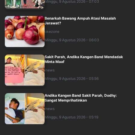
Minggu, 9 Agustus 2026 - 07:03
Benarkah Bawang Ampuh Atasi Masalah
Jerawat?
okezone
Minggu, 9 Agustus 2026 - 06:03
Sakit Parah, Andika Kangen Band Mendadak
Minta Maaf
inews
Minggu, 9 Agustus 2026 - 05:56
Andika Kangen Band Sakit Parah, Dodhy:
Sangat Memprihatinkan
inews
Minggu, 9 Agustus 2026 - 05:19
Wali Guncang The Sounds Project 2026, Ribuan