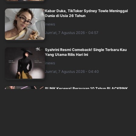
Kabar Duka, TikToker Sydney Towle Meninggal
Dunia di Usia 26 Tahun
inews
Jum'at, 7 Agustus 2026 - 04:57
Syahrini Resmi Comeback! Single Terbaru Kau
Yang Utama Rilis Hari Ini
inews
Jum'at, 7 Agustus 2026 - 04:40
BLINK Kecewa! Perayaan 10 Tahun BLACKPINK
Cuma Undang 40 Fans
sindonews
Jum'at, 7 Agustus 2026 - 03:10
Fangfang Laporkan Dua Adik Vicky Prasetyo ke
Polisi atas Dugaan Penghinaan