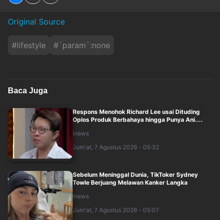
Original Source
#
lifestyle
#
`param`:none
Baca Juga
Respons Menohok Richard Lee usai Dituding
Oplos Produk Berbahaya hingga Punya Ani....
inews
Jum'at, 7 Agustus 2026 - 05:32
Sebelum Meninggal Dunia, TikToker Sydney
Towle Berjuang Melawan Kanker Langka
inews
Jum'at, 7 Agustus 2026 - 05:07