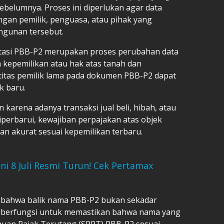
sebelumnya. Proses ini diperlukan agar data
ngan pemilik, penguasa, atau pihak yang
ngunan tersebut.
tasi PBB-P2 merupakan proses perubahan data
n kepemilikan atau hak atas tanah dan
ntitas pemilik lama pada dokumen PBB-P2 dapat
k baru.
arena adanya transaksi jual beli, hibah, atau
iperbarui, kewajiban perpajakan atas objek
dan akurat sesuai kepemilikan terbaru.
ni 8 Juli Resmi Turun! Cek Pertamax
 bahwa balik nama PBB-P2 bukan sekadar
ini berfungsi untuk memastikan bahwa nama yang
huan Pajak Terutang (SPPT) PBB-P2 sesuai