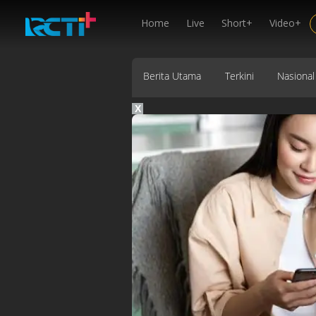
Home
Live
Short+
Video+
Berita Utama
Terkini
Nasional
X