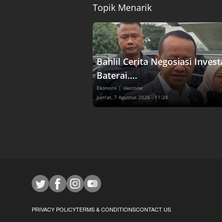
Topik Menarik
Bahlil Cerita Negosiasi Invest
Baterai....
Ekonomi
| okezone
Jum'at, 7 Agustus 2026 - 11:28
PRIVACY POLICY
TERMS & CONDITIONS
CONTACT US