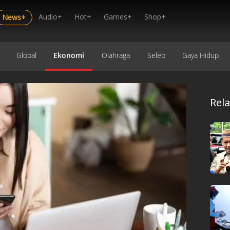
Audio+
Hot+
Games+
Shop+
News+
Global
Ekonomi
Olahraga
Seleb
Gaya Hidup
Rel