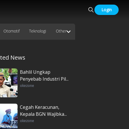
Login
Otomotif
Teknologi
Other
ated News
Bahlil Ungkap
Penyebab Industri Pil...
okezone
Cegah Keracunan,
Kepala BGN Wajibka...
okezone