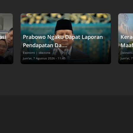
asi
Prabowo Ngaku Dapat Laporan
Kera
Pendapatan Da....
Maaf
Ekonomi
| okezone
Ekonomi
Jum'at, 7 Agustus 2026 - 11:45
Jum'at, 