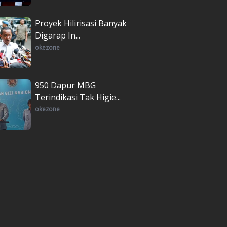
Proyek Hilirisasi Banyak
Digarap In...
okezone
950 Dapur MBG
Terindikasi Tak Higie...
okezone