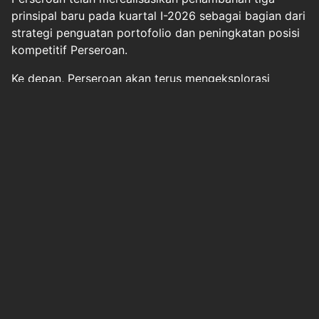
prinsipal baru pada kuartal I-2026 sebagai bagian dari
strategi penguatan portofolio dan peningkatan posisi
kompetitif Perseroan.
Ke depan, Perseroan akan terus mengeksplorasi
peluang penambahan prinsipal baru secara selektif
dan berkelanjutan guna memperluas cakupan produk,
memperkuat kemitraan strategis, serta mendukung
pertumbuhan bisnis jangka panjang.
Halaman
1
2
3
Original Source