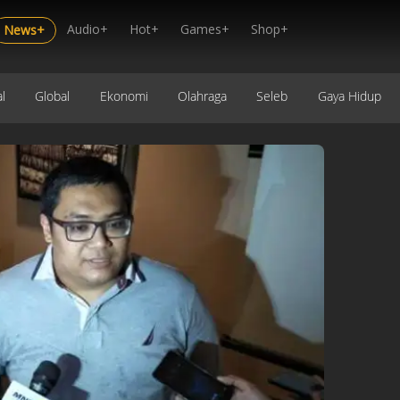
Audio+
Hot+
Games+
Shop+
News+
l
Global
Ekonomi
Olahraga
Seleb
Gaya Hidup