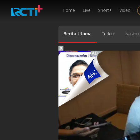
Home
Live
Short+
Video+
Berita Utama
Terkini
Nasiona
X