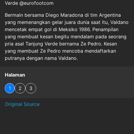
Verde @eurofootcom
Bermain bersama Diego Maradona di tim Argentina
yang memenangkan gelar juara dunia saat itu, Valdano
mencetak empat gol di Meksiko 1986. Penampilan
yang membuat kesan begitu mendalam pada seorang
pria asal Tanjung Verde bernama Ze Pedro. Kesan
yang membuat Ze Pedro mencoba mendaftarkan
putranya dengan nama Valdano.
Halaman
1
2
3
Original Source