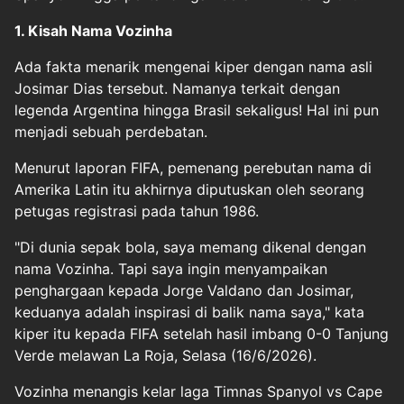
1. Kisah Nama Vozinha
Ada fakta menarik mengenai kiper dengan nama asli
Josimar Dias tersebut. Namanya terkait dengan
legenda Argentina hingga Brasil sekaligus! Hal ini pun
menjadi sebuah perdebatan.
Menurut laporan FIFA, pemenang perebutan nama di
Amerika Latin itu akhirnya diputuskan oleh seorang
petugas registrasi pada tahun 1986.
"Di dunia sepak bola, saya memang dikenal dengan
nama Vozinha. Tapi saya ingin menyampaikan
penghargaan kepada Jorge Valdano dan Josimar,
keduanya adalah inspirasi di balik nama saya," kata
kiper itu kepada FIFA setelah hasil imbang 0-0 Tanjung
Verde melawan La Roja, Selasa (16/6/2026).
Vozinha menangis kelar laga Timnas Spanyol vs Cape