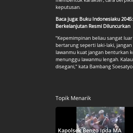
keputusan.
Baca juga: Buku Indonesiaku 204
Berkelanjutan Resmi Diluncurkan
"Kepemimpinan beliau sangat luar b
bertarung seperti laki-laki, janga
lawanmu kuat jangan benturkan ke
menunggu lawanmu lengah. Kalau 
disegani," kata Bambang Soesatyo
Topik Menarik
Kapolsek Bengo Ipda MA