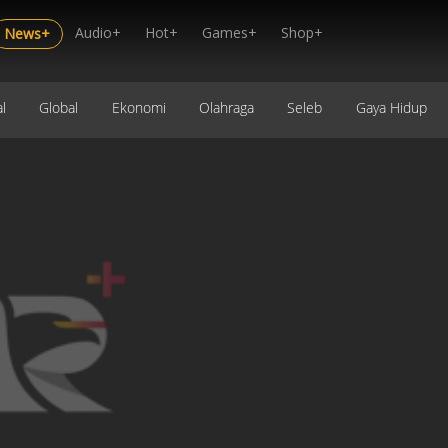
Audio+
Hot+
Games+
Shop+
News+
l
Global
Ekonomi
Olahraga
Seleb
Gaya Hidup