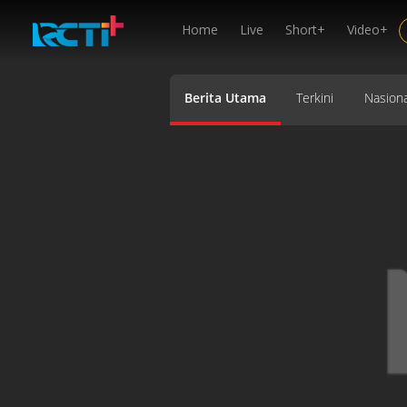
Home
Live
Short+
Video+
Berita Utama
Terkini
Nasiona