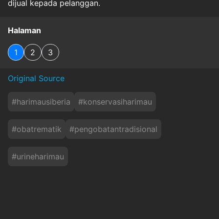
dijual kepada pelanggan.
Halaman
1
2
3
Original Source
#
harimausiberia
#
konservasiharimau
#
obatrematik
#
pengobatantradisional
#
urineharimau