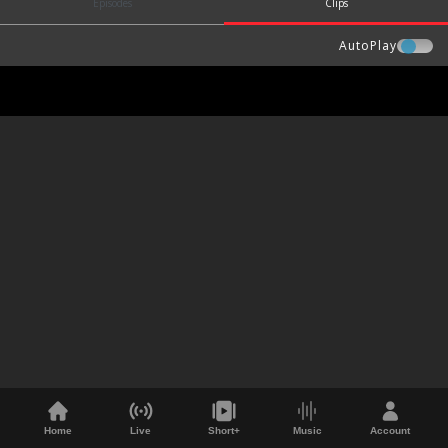
Episodes
Clips
AutoPlay
Home
Live
Short+
Music
Account