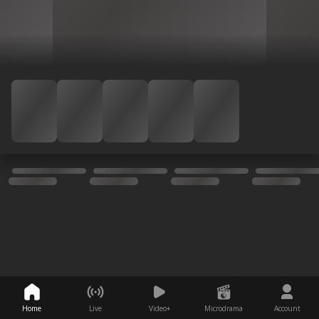
Home
Live
Video+
Microdrama
Account