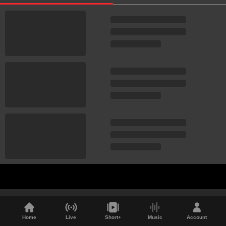
Home
Live
Short+
Music
Account