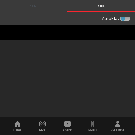
Extras
Clips
AutoPlay
Home
Live
Short+
Music
Account