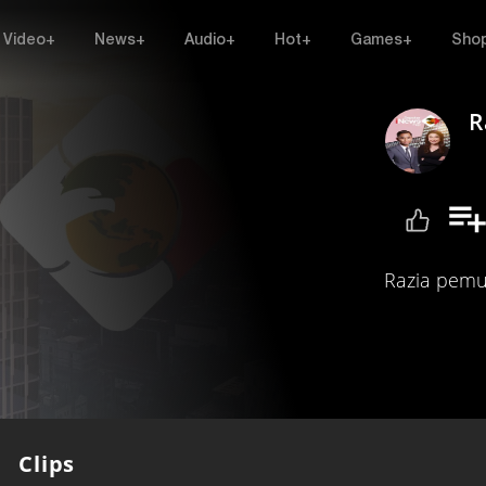
Video+
News+
Audio+
Hot+
Games+
Sho
R
Razia pemul
Clips