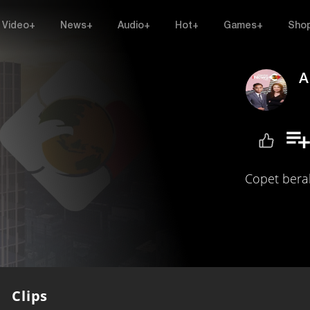
Video+
News+
Audio+
Hot+
Games+
Sho
A
Copet bera
Clips