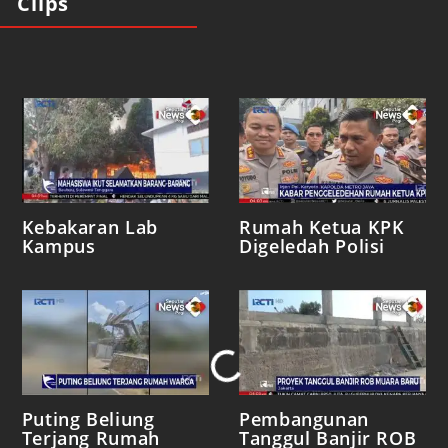
Clips
Kebakaran Lab
Rumah Ketua KPK
Kampus
Digeledah Polisi
Loading...
Puting Beliung
Pembangunan
Terjang Rumah
Tanggul Banjir ROB