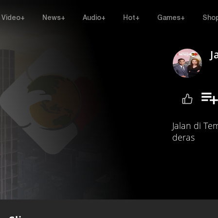
Video+
News+
Audio+
Hot+
Games+
Sho
J
Jalan di T
deras