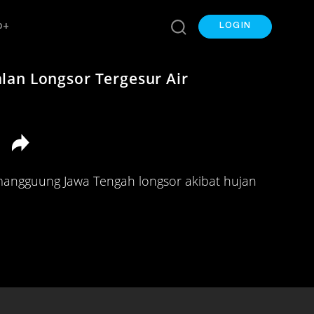
p+
LOGIN
alan Longsor Tergesur Air
emangguung Jawa Tengah longsor akibat hujan