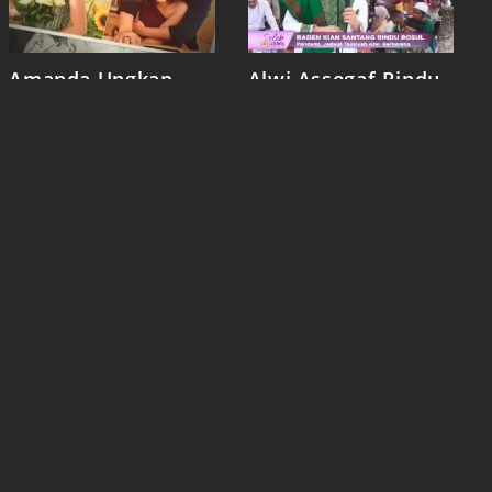
Amanda Ungkap
Alwi Assegaf Rindu
Sifat Billy Syahputra
Rosul