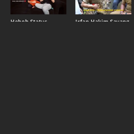
Heboh Status
Irfan Hakim Sayang
Hubungan Atta dan
Harimau
Aurel Udahan
Recommended Program
Privacy Policy
Terms & Conditions
Contact Us
RCT