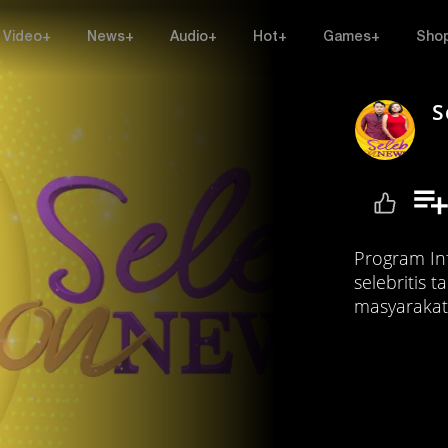
Video+
News+
Audio+
Hot+
Games+
Sho
S
Program In
selebritis 
masyarakat