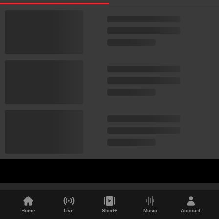
Home
Live
Short+
Music
Account