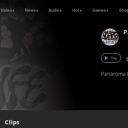
Video+
News+
Audio+
Hot+
Games+
Sho
P
Play
Panaroma 
Clips