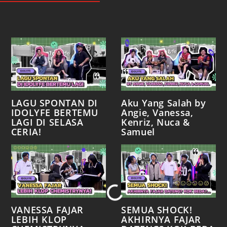
LAGU SPONTAN DI
Aku Yang Salah by
IDOLYFE BERTEMU
Angie, Vanessa,
LAGI DI SELASA
Kenriz, Nuca &
CERIA!
Samuel
Loading...
VANESSA FAJAR
SEMUA SHOCK!
LEBIH KLOP
AKHIRNYA FAJAR