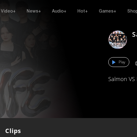
Video+
News+
Audio+
Hot+
Games+
Sho
S
Play
Salmon VS 
Clips