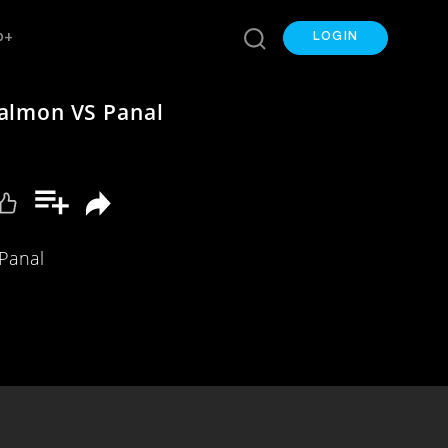
p+
LOGIN
almon VS Panal
Panal