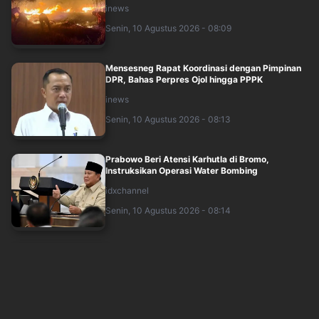
inews
Senin, 10 Agustus 2026 - 08:09
Mensesneg Rapat Koordinasi dengan Pimpinan
DPR, Bahas Perpres Ojol hingga PPPK
inews
Senin, 10 Agustus 2026 - 08:13
Prabowo Beri Atensi Karhutla di Bromo,
Instruksikan Operasi Water Bombing
idxchannel
Senin, 10 Agustus 2026 - 08:14
War Undangan Upacara HUT ke-81 RI Tembus
300.000 Peserta, Pemerintah Tambah Kuota
idxchannel
Senin, 10 Agustus 2026 - 08:14