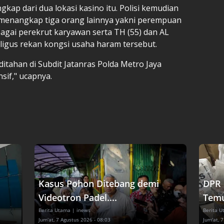
gkap dari dua lokasi kasino itu. Polisi kemudian
enangkap tiga orang lainnya yakni perempuan
ebagai perekrut karyawan serta TH (55) dan AL
ligus rekan kongsi usaha haram tersebut.
 ditahan di Subdit Jatanras Polda Metro Jaya
sif," ucapnya.
Kasus Pohon Ditebang demi
DPR 
Videotron Padel....
Temu
Berita Utama
| inews
Berita 
Jum'at, 7 Agustus 2026 - 08:03
Jum'at, 