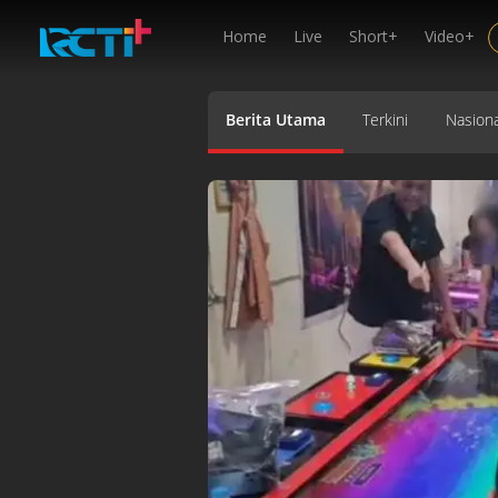
Home
Live
Short+
Video+
Berita Utama
Terkini
Nasiona