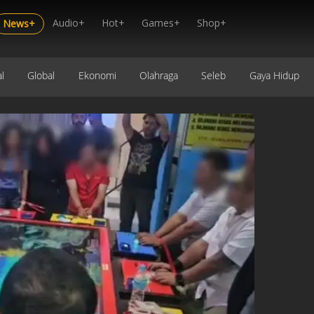
Audio+
Hot+
Games+
Shop+
News+
l
Global
Ekonomi
Olahraga
Seleb
Gaya Hidup