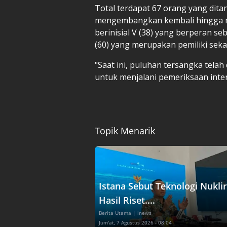
Total terdapat 67 orang yang ditan
mengembangkan kembali hingga m
berinisial V (38) yang berperan s
(60) yang merupakan pemiliki seka
"Saat ini, puluhan tersangka telah
untuk menjalani pemeriksaan inten
Topik Menarik
Istana Sebut Teknologi Nuklir
Hasil Riset....
Berita Utama
| inews
Jum'at, 7 Agustus 2026 - 08:04