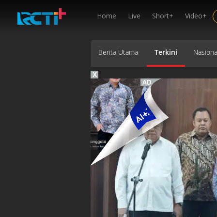
Home
Live
Short+
Video+
Berita Utama
Terkini
Nasiona
X