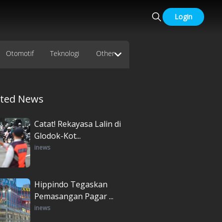
Login
Otomotif
Teknologi
Other
ated News
Catat! Rekayasa Lalin di
Glodok-Kot...
inews
Hippindo Tegaskan
Pemasangan Pagar ...
inews