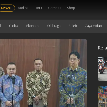
Audio+
Hot+
Games+
Shop+
News+
l
Global
Ekonomi
Olahraga
Seleb
Gaya Hidup
Rel