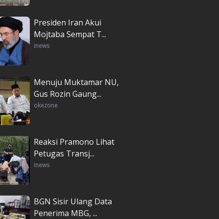
Presiden Iran Akui
Mojtaba Sempat T...
inews
Menuju Muktamar NU,
Gus Rozin Gaung...
okezone
Reaksi Pramono Lihat
Petugas Transj...
inews
BGN Sisir Ulang Data
Penerima MBG, ...