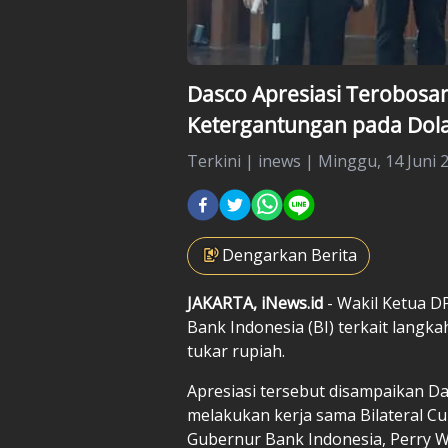
Dasco Apresiasi Terobosan
Ketergantungan pada Dola
Terkini
|
inews |
Minggu, 14 Juni 2
Dengarkan Berita
JAKARTA, iNews.id
- Wakil Ketua 
Bank Indonesia (BI) terkait langk
tukar rupiah.
Apresiasi tersebut disampaikan D
melakukan kerja sama Bilateral C
Gubernur Bank Indonesia, Perry W