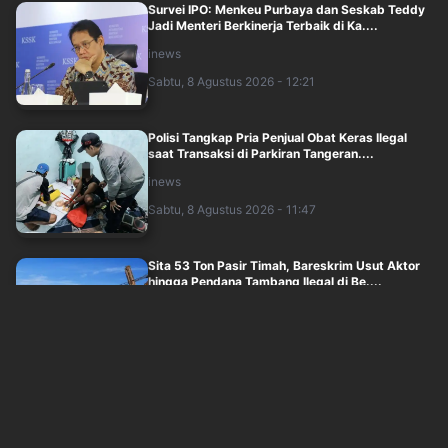
Survei IPO: Menkeu Purbaya dan Seskab Teddy
Jadi Menteri Berkinerja Terbaik di Ka....
inews
Sabtu, 8 Agustus 2026 - 12:21
Polisi Tangkap Pria Penjual Obat Keras Ilegal
saat Transaksi di Parkiran Tangeran....
inews
Sabtu, 8 Agustus 2026 - 11:47
Sita 53 Ton Pasir Timah, Bareskrim Usut Aktor
hingga Pendana Tambang Ilegal di Be....
inews
Sabtu, 8 Agustus 2026 - 12:05
Kenalan via Aplikasi Kencan, Perempuan di
Jakbar Curi Motor Pelajar
inews