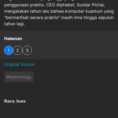
penggunaan praktis. CEO Alphabet, Sundar Pichai,
mengatakan tahun lalu bahwa komputer kuantum yang
"bermanfaat secara praktis" masih lima hingga sepuluh
tahun lagi.
Halaman
1
2
3
Original Source
#
technology
Baca Juga
OpenAI Tunda Peluncuran Model AI Astra untuk
Jamin Keamanan