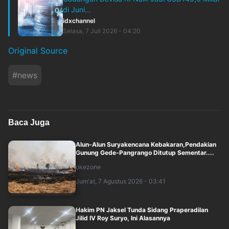
di Juni...
idxchannel
Selasa, 7 Juli 2026 - 04:20
Original Source
#
news
Baca Juga
Alun-Alun Suryakencana Kebakaran,Pendakian
Gunung Gede-Pangrango Ditutup Sementar....
okezone
Jum'at, 7 Agustus 2026 - 03:41
Hakim PN Jaksel Tunda Sidang Praperadilan
Jilid IV Roy Suryo, Ini Alasannya