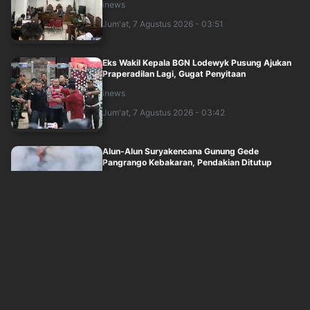
inews
Jum'at, 7 Agustus 2026 - 03:51
Eks Wakil Kepala BGN Lodewyk Pusung Ajukan
Praperadilan Lagi, Gugat Penyitaan
inews
Jum'at, 7 Agustus 2026 - 03:42
Alun-Alun Suryakencana Gunung Gede
Pangrango Kebakaran, Pendakian Ditutup
inews
Jum'at, 7 Agustus 2026 - 03:26
Daftar 10 RS Tempat Dokter dan Nakes yang
Komentar Sadis ke Pasien BPJS Berhasil ....
inews
Jum'at, 7 Agustus 2026 - 03:27