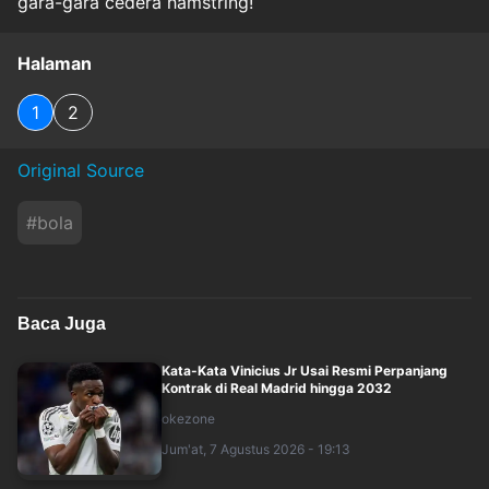
gara-gara cedera hamstring!
Halaman
1
2
Original Source
#
bola
Baca Juga
Kata-Kata Vinicius Jr Usai Resmi Perpanjang
Kontrak di Real Madrid hingga 2032
okezone
Jum'at, 7 Agustus 2026 - 19:13