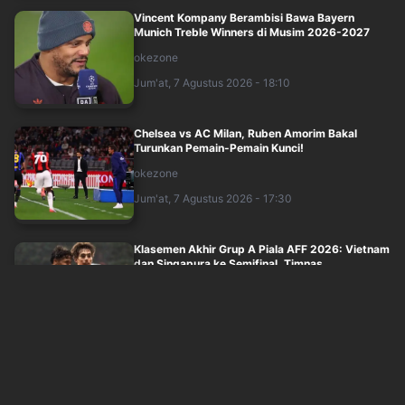
Vincent Kompany Berambisi Bawa Bayern
Munich Treble Winners di Musim 2026-2027
okezone
Jum'at, 7 Agustus 2026 - 18:10
Chelsea vs AC Milan, Ruben Amorim Bakal
Turunkan Pemain-Pemain Kunci!
okezone
Jum'at, 7 Agustus 2026 - 17:30
Klasemen Akhir Grup A Piala AFF 2026: Vietnam
dan Singapura ke Semifinal, Timnas ....
okezone
Jum'at, 7 Agustus 2026 - 15:35
Hasil Timnas Vietnam vs Kamboja di Piala AFF
2026: Menang 3-1, Golden Star Warrio....
okezone